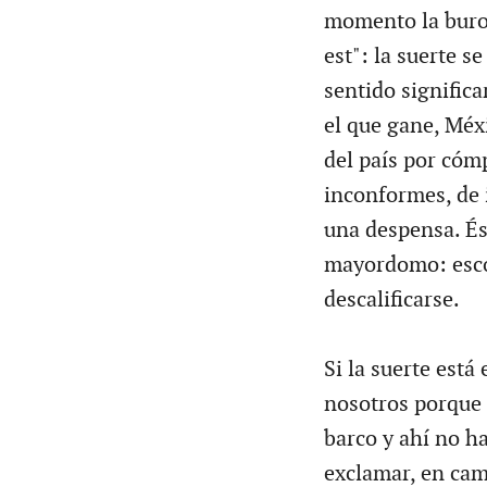
momento la buroc
est": la suerte s
sentido significa
el que gane, Méx
del país por cóm
inconformes, de 
una despensa. Ést
mayordomo: escog
descalificarse.
Si la suerte está
nosotros porque 
barco y ahí no h
exclamar, en cam