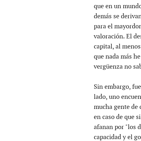
que en un mundo 
demás se derivan
para el mayordom
valoración. El de
capital, al menos
que nada más he e
vergüenza no sab
Sin embargo, fuer
lado, uno encuen
mucha gente de c
en caso de que s
afanan por "los d
capacidad y el go