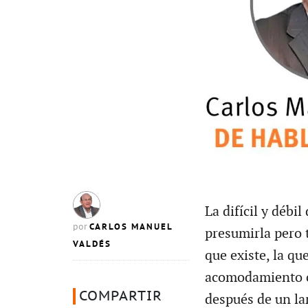
La difícil y déb
CARLOS MANUEL
por
presumirla pero 
VALDÉS
que existe, la qu
acomodamiento cu
COMPARTIR
después de un lar