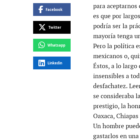
para aceptarnos 
Facebook
es que por largo
podría ser la prá
Twitter
mayoría tenga una
Pero la política 
Whatsapp
mexicanos o, qui
Linkedin
Éstos, a lo largo
insensibles a tod
desfachatez. Lee
se consideraba l
prestigio, la hon
Oaxaca, Chiapas 
Un hombre puede
gastarlos en una