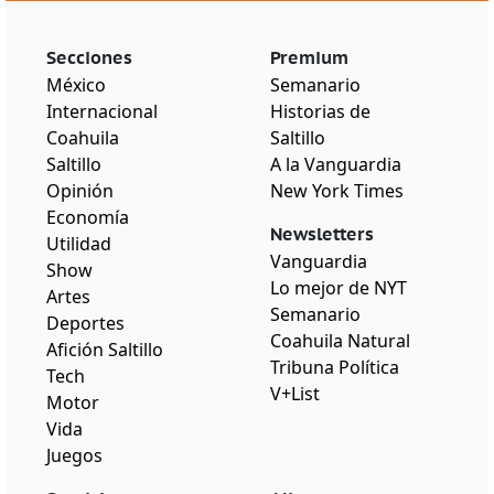
Secciones
Premium
México
Semanario
Internacional
Historias de
Coahuila
Saltillo
Saltillo
A la Vanguardia
Opinión
New York Times
Economía
Newsletters
Utilidad
Vanguardia
Show
Lo mejor de NYT
Artes
Semanario
Deportes
Coahuila Natural
Afición Saltillo
Tribuna Política
Tech
V+List
Motor
Vida
Juegos