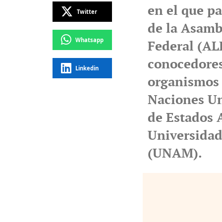
en el que pa
Twitter
de la Asambl
Whatsapp
Federal (AL
conocedores
Linkedin
organismos 
Naciones Un
de Estados 
Universida
(UNAM).