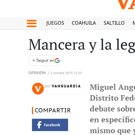
JUEGOS
COAHUILA
SALTILLO
Mancera y la leg
+
Seguir en
OPINIÓN
/
2 octubre 2015 12:23
Miguel Ange
VANGUARDIA
por
Distrito Fe
debate sobre
COMPARTIR
en específi
Facebook
mismo que y