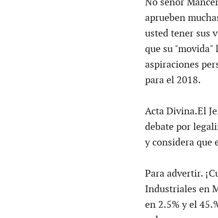
No señor Mancera.
aprueben muchas 
usted tener sus 
que su "movida" 
aspiraciones per
para el 2018.
Acta Divina.El J
debate por legali
y considera que e
Para advertir. ¡C
Industriales en 
en 2.5% y el 45.