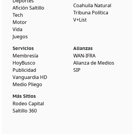
Deportes
Coahuila Natural
Afición Saltillo
Tribuna Política
Tech
V+List
Motor
Vida
Juegos
Servicios
Alianzas
Membresía
WAN-IFRA
HoyBusco
Alianza de Medios
Publicidad
SIP
Vanguardia HD
Medio Pliego
Más Sitios
Rodeo Capital
Saltillo 360