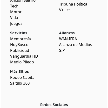
Afición Saltillo
Tribuna Política
Tech
V+List
Motor
Vida
Juegos
Servicios
Alianzas
Membresía
WAN-IFRA
HoyBusco
Alianza de Medios
Publicidad
SIP
Vanguardia HD
Medio Pliego
Más Sitios
Rodeo Capital
Saltillo 360
Redes Sociales