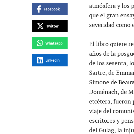
atmósfera y los p
Facebook
que el gran ensa
severidad como e
Twitter
El libro quiere r
Whatsapp
años de la posg
Linkedin
de los sesenta, l
Sartre, de Emman
Simone de Beauvo
Doménach, de Ma
etcétera, fueron
viaje del comuni
escritores y pen
del Gulag, la inju