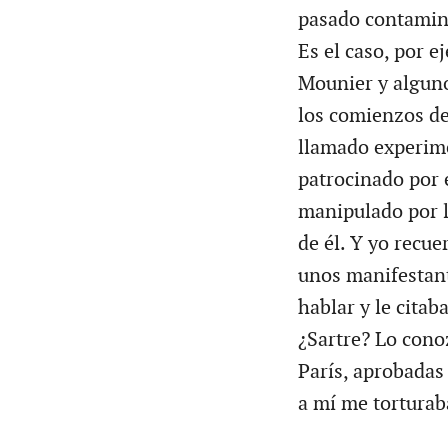
pasado contamina
Es el caso, por e
Mounier y alguno
los comienzos de
llamado experime
patrocinado por 
manipulado por l
de él. Y yo recue
unos manifestant
hablar y le citab
¿Sartre? Lo cono
París, aprobadas
a mí me torturab