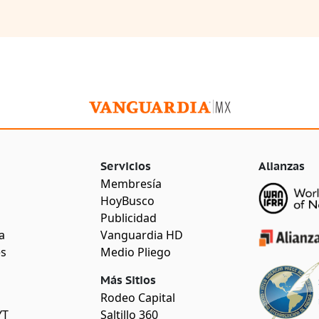
Servicios
Alianzas
Membresía
HoyBusco
Publicidad
a
Vanguardia HD
es
Medio Pliego
Más Sitios
Rodeo Capital
YT
Saltillo 360