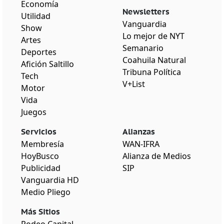
Economía
Newsletters
Utilidad
Vanguardia
Show
Lo mejor de NYT
Artes
Semanario
Deportes
Coahuila Natural
Afición Saltillo
Tribuna Política
Tech
V+List
Motor
Vida
Juegos
Servicios
Alianzas
Membresía
WAN-IFRA
HoyBusco
Alianza de Medios
Publicidad
SIP
Vanguardia HD
Medio Pliego
Más Sitios
Rodeo Capital