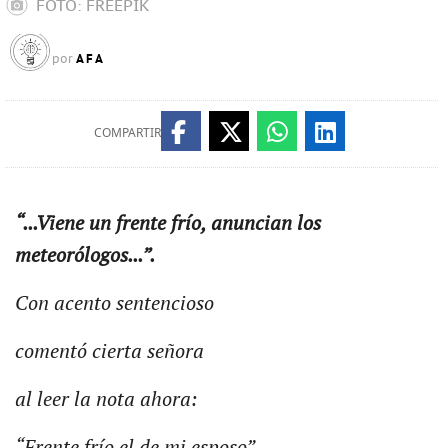
FOTO: FREEPIK
AFA
por
COMPARTIR
“...Viene un frente frío, anuncian los
meteorólogos...”.
Con acento sentencioso
comentó cierta señora
al leer la nota ahora:
“Frente frío el de mi esposo”.