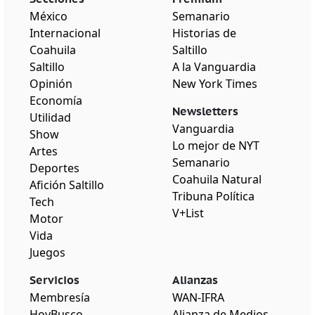
México
Semanario
Internacional
Historias de
Coahuila
Saltillo
Saltillo
A la Vanguardia
Opinión
New York Times
Economía
Newsletters
Utilidad
Vanguardia
Show
Lo mejor de NYT
Artes
Semanario
Deportes
Coahuila Natural
Afición Saltillo
Tribuna Política
Tech
V+List
Motor
Vida
Juegos
Servicios
Alianzas
Membresía
WAN-IFRA
HoyBusco
Alianza de Medios