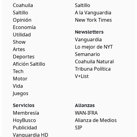
Coahuila
Saltillo
Saltillo
A la Vanguardia
Opinión
New York Times
Economía
Newsletters
Utilidad
Vanguardia
Show
Lo mejor de NYT
Artes
Semanario
Deportes
Coahuila Natural
Afición Saltillo
Tribuna Política
Tech
V+List
Motor
Vida
Juegos
Servicios
Alianzas
Membresía
WAN-IFRA
HoyBusco
Alianza de Medios
Publicidad
SIP
Vanguardia HD