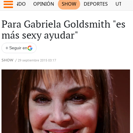
MUNDO
OPINIÓN
SHOW
DEPORTES
UTILID
Para Gabriela Goldsmith "es
más sexy ayudar"
+
Seguir en
SHOW
/
29 septiembre 2015 03:17