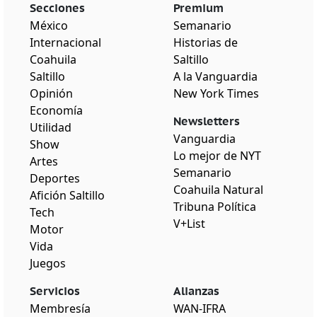
Secciones
Premium
México
Semanario
Internacional
Historias de
Coahuila
Saltillo
Saltillo
A la Vanguardia
Opinión
New York Times
Economía
Newsletters
Utilidad
Vanguardia
Show
Lo mejor de NYT
Artes
Semanario
Deportes
Coahuila Natural
Afición Saltillo
Tribuna Política
Tech
V+List
Motor
Vida
Juegos
Servicios
Alianzas
Membresía
WAN-IFRA