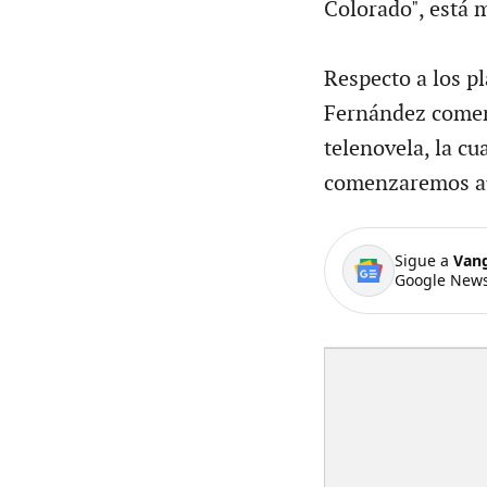
Colorado", está
Respecto a los p
Fernández comen
telenovela, la cu
comenzaremos au
Sigue a
Van
Google News