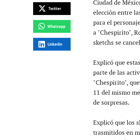
Ciudad de México
Twitter
elección entre l
para el personaj
Whatsapp
a "Chespirito", 
sketchs se cance
Linkedin
Explicó que esta
parte de las act
"Chespirito", qu
11 del mismo me
de sorpresas.
Explicó que los s
trasmitidos en m