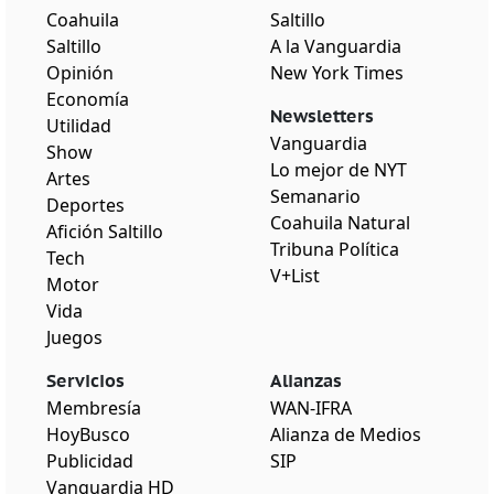
Coahuila
Saltillo
Saltillo
A la Vanguardia
Opinión
New York Times
Economía
Newsletters
Utilidad
Vanguardia
Show
Lo mejor de NYT
Artes
Semanario
Deportes
Coahuila Natural
Afición Saltillo
Tribuna Política
Tech
V+List
Motor
Vida
Juegos
Servicios
Alianzas
Membresía
WAN-IFRA
HoyBusco
Alianza de Medios
Publicidad
SIP
Vanguardia HD