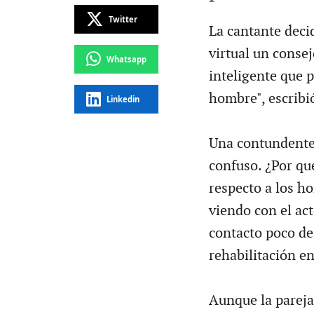
Twitter
La cantante decid
virtual un conse
Whatsapp
inteligente que 
hombre", escribi
Linkedin
Una contundente 
confuso. ¿Por qué
respecto a los h
viendo con el ac
contacto poco de
rehabilitación e
Aunque la pareja 