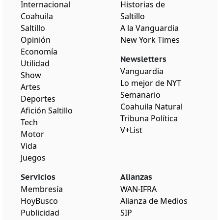
Internacional
Historias de
Coahuila
Saltillo
Saltillo
A la Vanguardia
Opinión
New York Times
Economía
Newsletters
Utilidad
Vanguardia
Show
Lo mejor de NYT
Artes
Semanario
Deportes
Coahuila Natural
Afición Saltillo
Tribuna Política
Tech
V+List
Motor
Vida
Juegos
Servicios
Alianzas
Membresía
WAN-IFRA
HoyBusco
Alianza de Medios
Publicidad
SIP