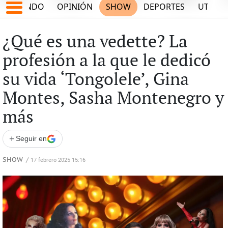
MUNDO
OPINIÓN
SHOW
DEPORTES
UTILID
¿Qué es una vedette? La
profesión a la que le dedicó
su vida ‘Tongolele’, Gina
Montes, Sasha Montenegro y
más
+
Seguir en
SHOW
/
17 febrero 2025 15:16