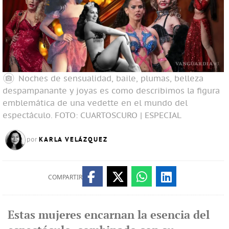
Noches de sensualidad, baile, plumas, belleza
despampanante y joyas es como describimos la figura
emblemática de una vedette en el mundo del
espectáculo.
FOTO: CUARTOSCURO | ESPECIAL
KARLA VELÁZQUEZ
por
COMPARTIR
Estas mujeres encarnan la esencia del