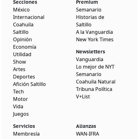
Secciones
Premium
México
Semanario
Internacional
Historias de
Coahuila
Saltillo
Saltillo
A la Vanguardia
Opinión
New York Times
Economía
Newsletters
Utilidad
Vanguardia
Show
Lo mejor de NYT
Artes
Semanario
Deportes
Coahuila Natural
Afición Saltillo
Tribuna Política
Tech
V+List
Motor
Vida
Juegos
Servicios
Alianzas
Membresía
WAN-IFRA