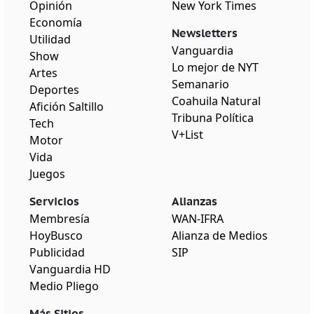
Opinión
New York Times
Economía
Newsletters
Utilidad
Vanguardia
Show
Lo mejor de NYT
Artes
Semanario
Deportes
Coahuila Natural
Afición Saltillo
Tribuna Política
Tech
V+List
Motor
Vida
Juegos
Servicios
Alianzas
Membresía
WAN-IFRA
HoyBusco
Alianza de Medios
Publicidad
SIP
Vanguardia HD
Medio Pliego
Más Sitios