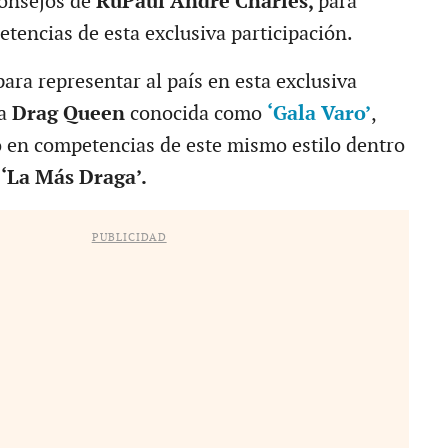
consejos de
RuPaul Andre Charles,
para
tencias de esta exclusiva participación.
ara representar al país en esta exclusiva
la
Drag Queen
conocida como
‘Gala Varo’
,
 en competencias de este mismo estilo dentro
‘La Más Draga’.
PUBLICIDAD