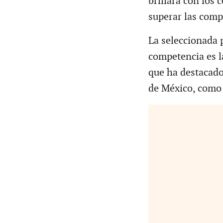
brillará con los 
superar las compe
La seleccionada p
competencia es 
que ha destacado
de México, como