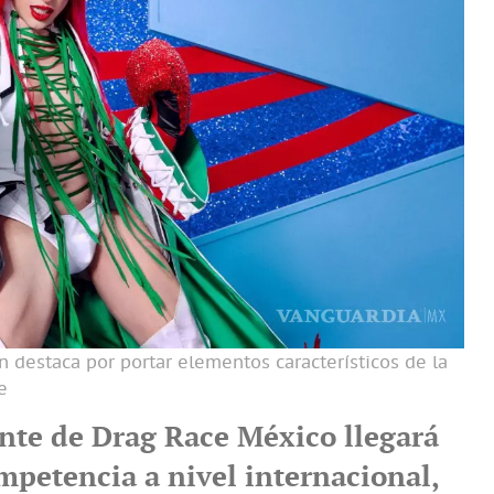
n destaca por portar elementos característicos de la
e
ante de Drag Race México llegará
mpetencia a nivel internacional,