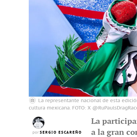
La representante nacional de esta edició
cultura mexicana.
FOTO: X @RuPaulsDragRac
La particip
a la gran co
SERGIO ESCAREÑO
por