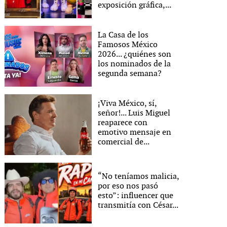
exposición gráfica,...
La Casa de los
Famosos México
2026... ¿quiénes son
los nominados de la
segunda semana?
¡Viva México, sí,
señor!... Luis Miguel
reaparece con
emotivo mensaje en
comercial de...
“No teníamos malicia,
por eso nos pasó
esto”: influencer que
transmitía con César...