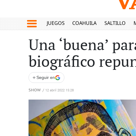
JUEGOS
COAHUILA
SALTILLO
Una ‘buena’ para
biográfico repun
+
Seguir en
SHOW
/
12 abril 2022 15:28