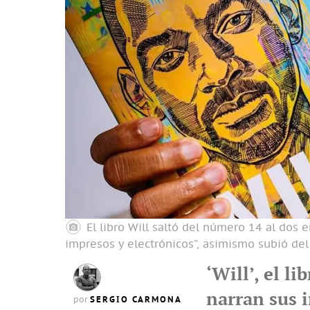
El libro Will saltó del número 14 al dos 
impresos y electrónicos”, asimismo subió del
‘Will’, el l
narran sus 
SERGIO CARMONA
por