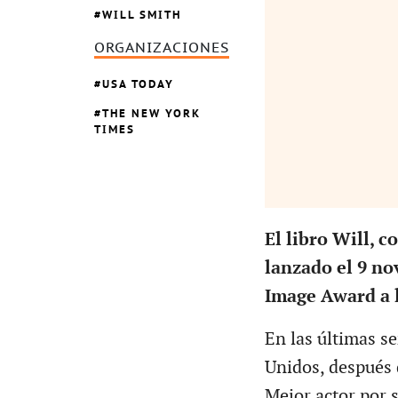
WILL SMITH
ORGANIZACIONES
USA TODAY
THE NEW YORK
TIMES
El libro Will, 
lanzado el 9 n
Image Award a l
En las últimas 
Unidos, después 
Mejor actor por 