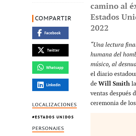
camino al é
Estados Uni
COMPARTIR
2022
Facebook
“Una lectura fina
Twitter
humana del hombr
músico, al desnu
Whatsapp
el diario estado
de
Will Smith
la
Linkedin
ventas después d
ceremonia de los
LOCALIZACIONES
ESTADOS UNIDOS
PERSONAJES