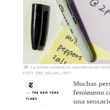
La niebla cerebral es una alteración temp
FOTO: ERIC HELGAS / NYT
Muchas per
fenómeno co
THE NEW YORK
por
TIMES
una sensaci