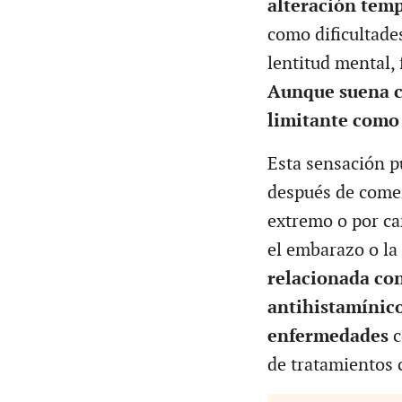
alteración temp
como dificultade
lentitud mental, 
Aunque suena c
limitante como 
Esta sensación p
después de comer
extremo o por c
el embarazo o l
relacionada con
antihistamínico
enfermedades
c
de tratamientos 