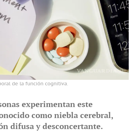
oral de la función cognitiva.
sonas experimentan este
nocido como niebla cerebral,
ón difusa y desconcertante.