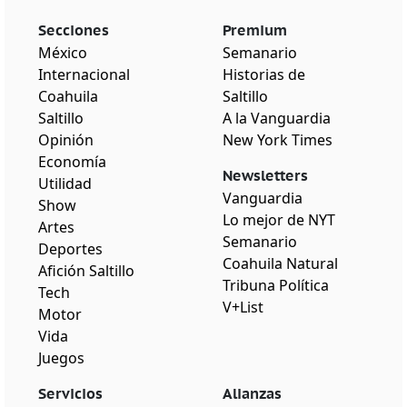
Secciones
Premium
México
Semanario
Internacional
Historias de
Coahuila
Saltillo
Saltillo
A la Vanguardia
Opinión
New York Times
Economía
Newsletters
Utilidad
Vanguardia
Show
Lo mejor de NYT
Artes
Semanario
Deportes
Coahuila Natural
Afición Saltillo
Tribuna Política
Tech
V+List
Motor
Vida
Juegos
Servicios
Alianzas