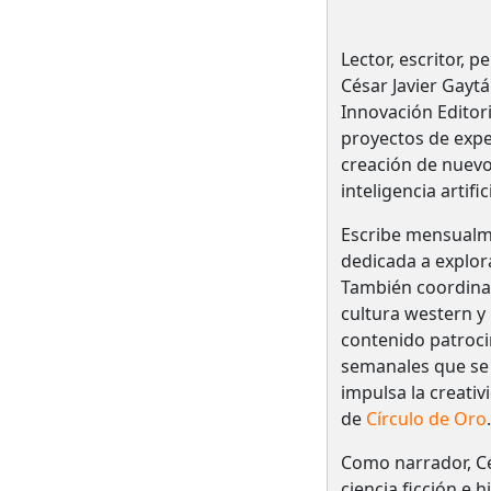
Lector, escritor, 
César Javier Gayt
Innovación Editori
proyectos de expe
creación de nuev
inteligencia artifi
Escribe mensual
dedicada a explora
También coordin
cultura western y 
contenido patroci
semanales que se
impulsa la creativ
de
Círculo de Oro
.
Como narrador, Cé
ciencia ficción e 