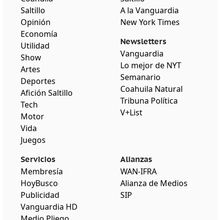
Saltillo
A la Vanguardia
Opinión
New York Times
Economía
Newsletters
Utilidad
Vanguardia
Show
Lo mejor de NYT
Artes
Semanario
Deportes
Coahuila Natural
Afición Saltillo
Tribuna Política
Tech
V+List
Motor
Vida
Juegos
Servicios
Alianzas
Membresía
WAN-IFRA
HoyBusco
Alianza de Medios
Publicidad
SIP
Vanguardia HD
Medio Pliego