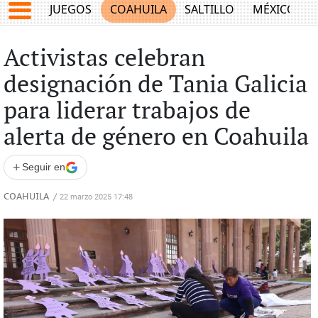
JUEGOS
COAHUILA
SALTILLO
MÉXICO
Activistas celebran
designación de Tania Galicia
para liderar trabajos de
alerta de género en Coahuila
+
Seguir en
COAHUILA
/
22 marzo 2025 17:48