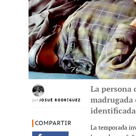
La persona 
madrugada d
JOSUÉ RODRÍGUEZ
por
identificada
COMPARTIR
La temporada inv