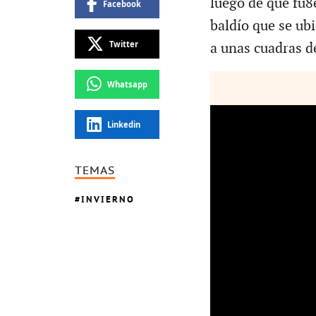
luego de que fu8e
Facebook
baldío que se ub
Twitter
a unas cuadras d
Whatsapp
Linkedin
TEMAS
INVIERNO