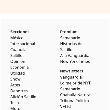
Secciones
Premium
México
Semanario
Internacional
Historias de
Coahuila
Saltillo
Saltillo
A la Vanguardia
Opinión
New York Times
Economía
Newsletters
Utilidad
Vanguardia
Show
Lo mejor de NYT
Artes
Semanario
Deportes
Coahuila Natural
Afición Saltillo
Tribuna Política
Tech
V+List
Motor