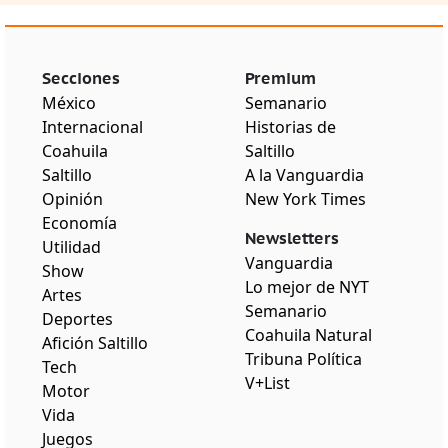
Secciones
Premium
México
Semanario
Internacional
Historias de
Coahuila
Saltillo
Saltillo
A la Vanguardia
Opinión
New York Times
Economía
Newsletters
Utilidad
Vanguardia
Show
Lo mejor de NYT
Artes
Semanario
Deportes
Coahuila Natural
Afición Saltillo
Tribuna Política
Tech
V+List
Motor
Vida
Juegos