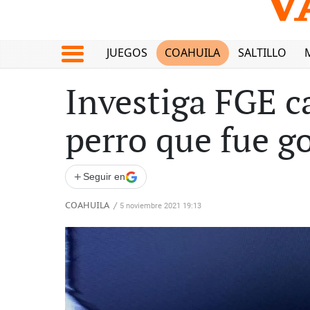
JUEGOS
COAHUILA
SALTILLO
Investiga FGE c
perro que fue g
+
Seguir en
COAHUILA
/
5 noviembre 2021 19:13