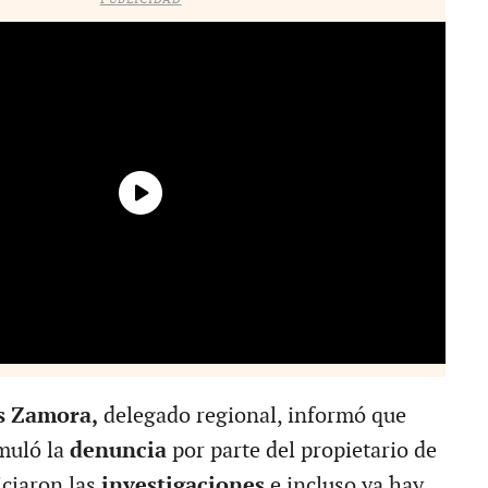
s Zamora,
delegado regional, informó que
muló la
denuncia
por parte del propietario de
iciaron las
investigaciones
e incluso ya hay