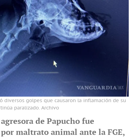
ió diversos golpes que causaron la inflamación de su
ntinúa paralizado.
Archivo
 agresora de Papucho fue
por maltrato animal ante la FGE,