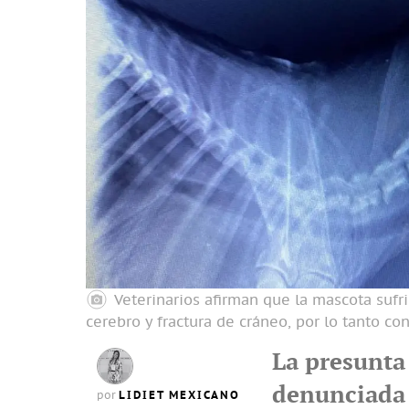
Veterinarios afirman que la mascota sufr
cerebro y fractura de cráneo, por lo tanto co
La presunta
denunciada 
LIDIET MEXICANO
por