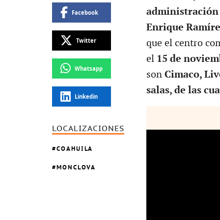
administración 
Facebook
Enrique Ramíre
Twitter
que el centro co
el
15 de noviem
Whatsapp
son
Cimaco, Liv
salas, de las cu
Linkedin
LOCALIZACIONES
COAHUILA
MONCLOVA