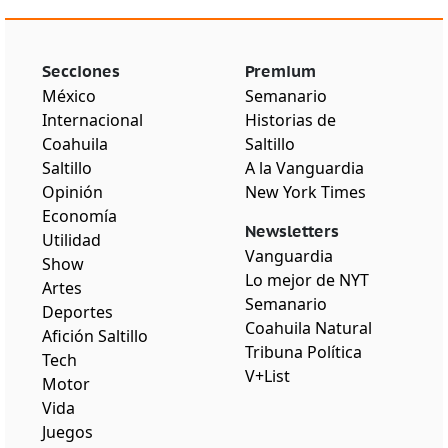
Secciones
Premium
México
Semanario
Internacional
Historias de
Coahuila
Saltillo
Saltillo
A la Vanguardia
Opinión
New York Times
Economía
Newsletters
Utilidad
Vanguardia
Show
Lo mejor de NYT
Artes
Semanario
Deportes
Coahuila Natural
Afición Saltillo
Tribuna Política
Tech
V+List
Motor
Vida
Juegos