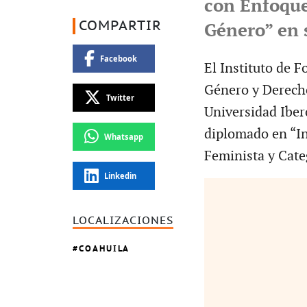
con Enfoque
COMPARTIR
Género” en 
Facebook
El Instituto de 
Género y Derech
Twitter
Universidad Iber
diplomado en “In
Whatsapp
Feminista y Cate
Linkedin
LOCALIZACIONES
COAHUILA