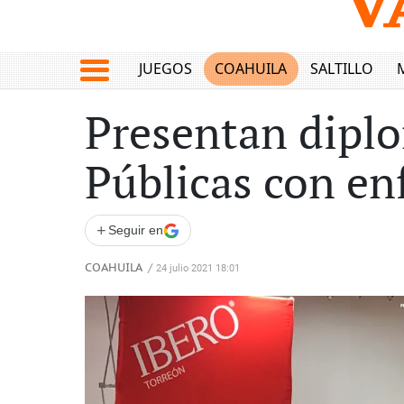
JUEGOS
COAHUILA
SALTILLO
Presentan diplo
Públicas con en
+
Seguir en
COAHUILA
/
24 julio 2021 18:01