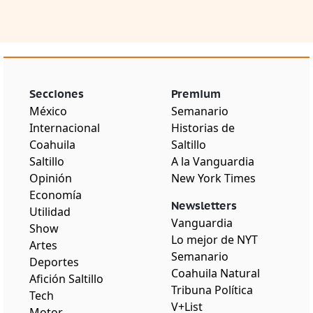
Secciones
Premium
México
Semanario
Internacional
Historias de
Coahuila
Saltillo
Saltillo
A la Vanguardia
Opinión
New York Times
Economía
Newsletters
Utilidad
Vanguardia
Show
Lo mejor de NYT
Artes
Semanario
Deportes
Coahuila Natural
Afición Saltillo
Tribuna Política
Tech
V+List
Motor