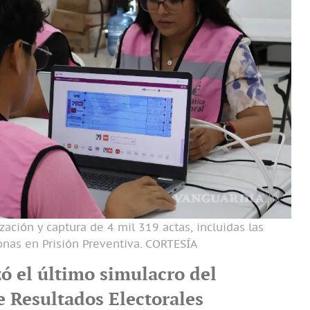
ización y captura de 4 mil 319 actas, incluidas las
onas en Prisión Preventiva.
CORTESÍA
zó el último simulacro del
 Resultados Electorales