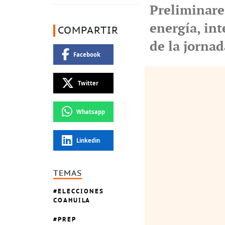
Preliminares
energía, in
COMPARTIR
de la jornad
Facebook
Twitter
Whatsapp
Linkedin
TEMAS
ELECCIONES
COAHUILA
PREP