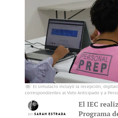
El simulacro incluyó la recepción, digital
correspondientes al Voto Anticipado y a Pers
El IEC reali
Programa de
SARAH ESTRADA
por