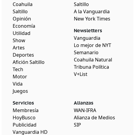
Coahuila
Saltillo
Saltillo
A la Vanguardia
Opinión
New York Times
Economía
Newsletters
Utilidad
Vanguardia
Show
Lo mejor de NYT
Artes
Semanario
Deportes
Coahuila Natural
Afición Saltillo
Tribuna Política
Tech
V+List
Motor
Vida
Juegos
Servicios
Alianzas
Membresía
WAN-IFRA
HoyBusco
Alianza de Medios
Publicidad
SIP
Vanguardia HD