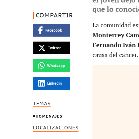
el joven dejó
que lo conoc
COMPARTIR
La comunidad est
Facebook
Monterrey Camp
Fernando Iván 
Twitter
causa del cancer.
Whatsapp
Linkedin
TEMAS
HOMENAJES
LOCALIZACIONES