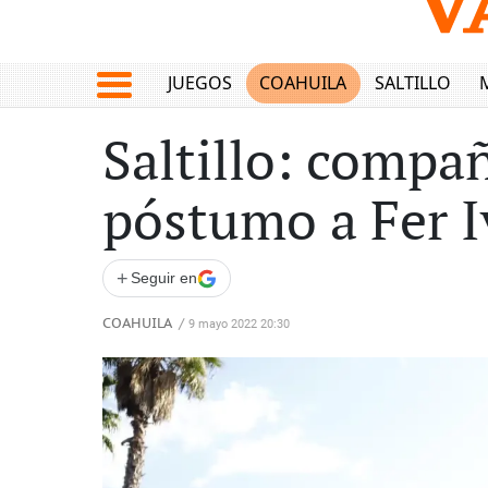
JUEGOS
COAHUILA
SALTILLO
Saltillo: compa
póstumo a Fer 
+
Seguir en
COAHUILA
/
9 mayo 2022 20:30