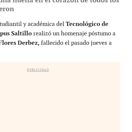
 una huella en el corazón de todos los
ieron
udiantil y académica del
Tecnológico de
us Saltillo
realizó un homenaje póstumo a
Flores Derbez,
fallecido el pasado jueves a
PUBLICIDAD