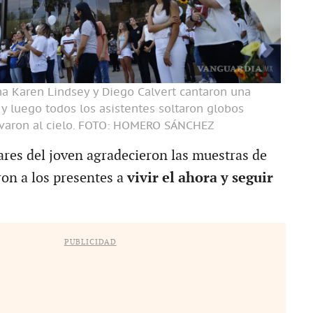
a Karen Lindsey y Diego Calvert cantaron una
 y luego todos los asistentes soltaron globos
aron al cielo.
FOTO: HOMERO SÁNCHEZ
res del joven agradecieron las muestras de
ron a los presentes a
vivir el ahora y seguir
PUBLICIDAD