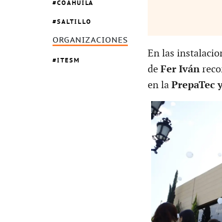
COAHUILA
SALTILLO
ORGANIZACIONES
En las instalacio
ITESM
de
Fer Iván
reco
en la
PrepaTec y