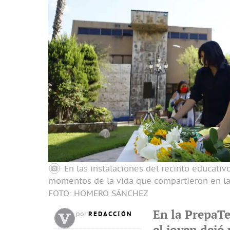
En las instalaciones del recinto educati
momentos de la vida que compartieron en la 
FOTO: HOMERO SÁNCHEZ
En la PrepaT
REDACCIÓN
por