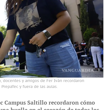
vo, docentes y amigos de Fer Iván recordaron
PrepaTec y fuera de las aulas.
ec Campus Saltillo recordaron cómo