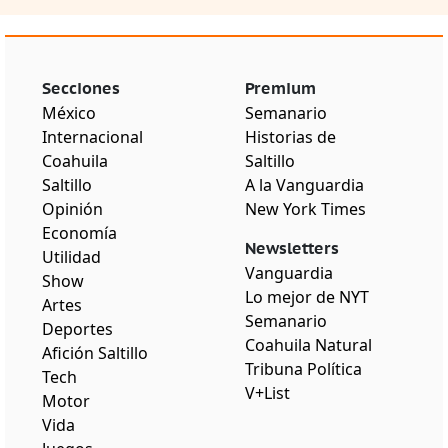
Secciones
Premium
México
Semanario
Internacional
Historias de
Coahuila
Saltillo
Saltillo
A la Vanguardia
Opinión
New York Times
Economía
Newsletters
Utilidad
Vanguardia
Show
Lo mejor de NYT
Artes
Semanario
Deportes
Coahuila Natural
Afición Saltillo
Tribuna Política
Tech
V+List
Motor
Vida