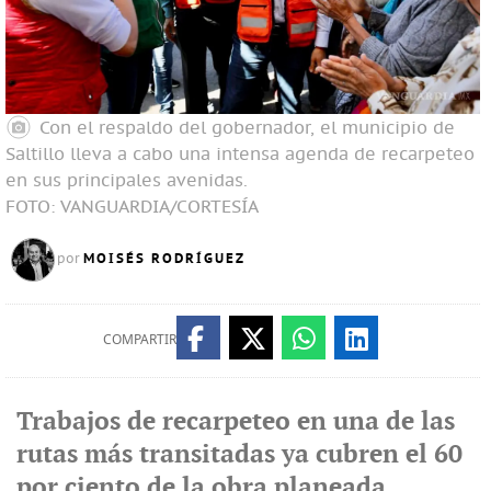
Con el respaldo del gobernador, el municipio de
Saltillo lleva a cabo una intensa agenda de recarpeteo
en sus principales avenidas.
FOTO: VANGUARDIA/CORTESÍA
MOISÉS RODRÍGUEZ
por
COMPARTIR
Trabajos de recarpeteo en una de las
rutas más transitadas ya cubren el 60
por ciento de la obra planeada