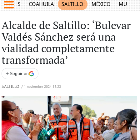
JUEGOS
COAHUILA
SALTILLO
MÉXICO
MUNDO
Alcalde de Saltillo: ‘Bulevar
Valdés Sánchez será una
vialidad completamente
transformada’
+
Seguir en
SALTILLO
/
1 noviembre 2024 15:23