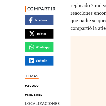
replicado 2 mil 
COMPARTIR
reacciones encon
que nadie se qued
Facebook
compartió la atle
Twitter
Whatsapp
Linkedin
TEMAS
ACOSO
MUJERES
LOCALIZACIONES