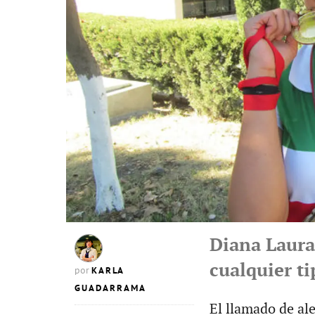
Diana Laura
cualquier t
KARLA
por
GUADARRAMA
El llamado de al