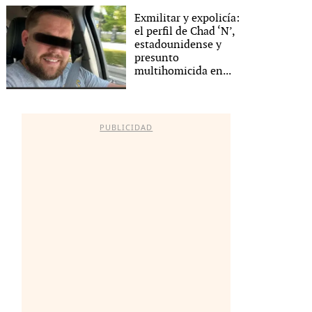
Exmilitar y expolicía:
el perfil de Chad ‘N’,
estadounidense y
presunto
multihomicida en...
PUBLICIDAD