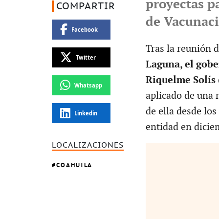
proyectas p
COMPARTIR
de Vacunac
Facebook
Tras la reunión 
Twitter
Laguna, el gob
Riquelme Solís
Whatsapp
aplicado de una 
de ella desde lo
Linkedin
entidad en dicie
LOCALIZACIONES
COAHUILA