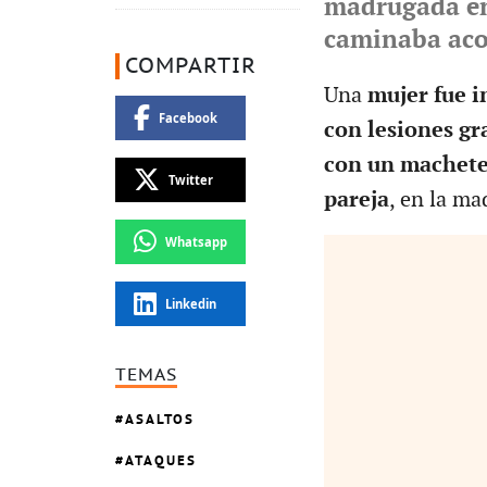
madrugada en
caminaba aco
COMPARTIR
Una
mujer fue i
Facebook
con lesiones gr
con un machete
Twitter
pareja
, en la ma
Whatsapp
Linkedin
TEMAS
ASALTOS
ATAQUES