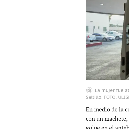
La mujer fue a
Saltillo.
FOTO: ULI
En medio de la c
con un machete, s
golpe en el ante