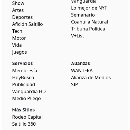
Vanguardia
Show
Lo mejor de NYT
Artes
Semanario
Deportes
Coahuila Natural
Afición Saltillo
Tribuna Política
Tech
V+List
Motor
Vida
Juegos
Servicios
Alianzas
Membresía
WAN-IFRA
HoyBusco
Alianza de Medios
Publicidad
SIP
Vanguardia HD
Medio Pliego
Más Sitios
Rodeo Capital
Saltillo 360