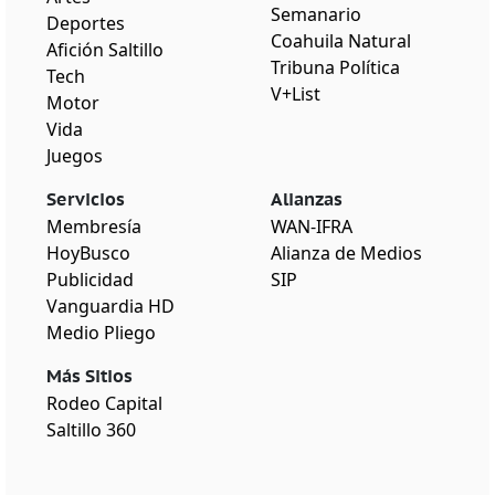
Semanario
Deportes
Coahuila Natural
Afición Saltillo
Tribuna Política
Tech
V+List
Motor
Vida
Juegos
Servicios
Alianzas
Membresía
WAN-IFRA
HoyBusco
Alianza de Medios
Publicidad
SIP
Vanguardia HD
Medio Pliego
Más Sitios
Rodeo Capital
Saltillo 360