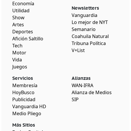
Economía
Newsletters
Utilidad
Vanguardia
Show
Lo mejor de NYT
Artes
Semanario
Deportes
Coahuila Natural
Afición Saltillo
Tribuna Política
Tech
V+List
Motor
Vida
Juegos
Servicios
Alianzas
Membresía
WAN-IFRA
HoyBusco
Alianza de Medios
Publicidad
SIP
Vanguardia HD
Medio Pliego
Más Sitios