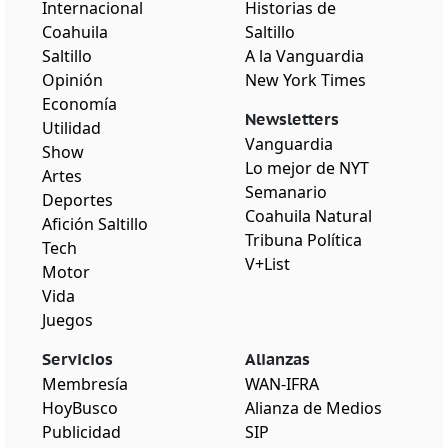
Internacional
Historias de
Coahuila
Saltillo
Saltillo
A la Vanguardia
Opinión
New York Times
Economía
Newsletters
Utilidad
Vanguardia
Show
Lo mejor de NYT
Artes
Semanario
Deportes
Coahuila Natural
Afición Saltillo
Tribuna Política
Tech
V+List
Motor
Vida
Juegos
Servicios
Alianzas
Membresía
WAN-IFRA
HoyBusco
Alianza de Medios
Publicidad
SIP