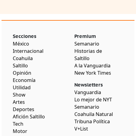
Secciones
Premium
México
Semanario
Internacional
Historias de
Coahuila
Saltillo
Saltillo
A la Vanguardia
Opinión
New York Times
Economía
Newsletters
Utilidad
Vanguardia
Show
Lo mejor de NYT
Artes
Semanario
Deportes
Coahuila Natural
Afición Saltillo
Tribuna Política
Tech
V+List
Motor