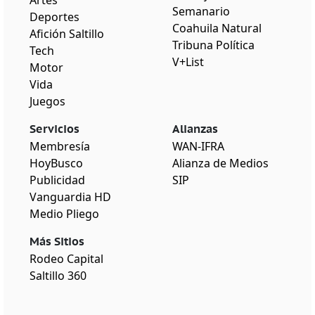
Semanario
Deportes
Coahuila Natural
Afición Saltillo
Tribuna Política
Tech
V+List
Motor
Vida
Juegos
Servicios
Alianzas
Membresía
WAN-IFRA
HoyBusco
Alianza de Medios
Publicidad
SIP
Vanguardia HD
Medio Pliego
Más Sitios
Rodeo Capital
Saltillo 360