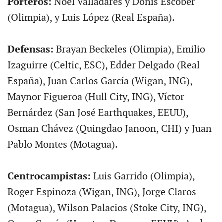
Porteros:
Noel Valladares y Donis Escober
(Olimpia), y Luis López (Real España).
Defensas:
Brayan Beckeles (Olimpia), Emilio
Izaguirre (Celtic, ESC), Edder Delgado (Real
España), Juan Carlos García (Wigan, ING),
Maynor Figueroa (Hull City, ING), Víctor
Bernárdez (San José Earthquakes, EEUU),
Osman Chávez (Quingdao Janoon, CHI) y Juan
Pablo Montes (Motagua).
Centrocampistas:
Luis Garrido (Olimpia),
Roger Espinoza (Wigan, ING), Jorge Claros
(Motagua), Wilson Palacios (Stoke City, ING),