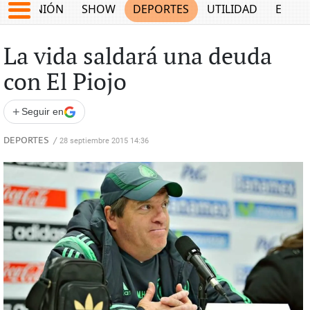
OPINIÓN
SHOW
DEPORTES
UTILIDAD
ECON
La vida saldará una deuda
con El Piojo
+
Seguir en
DEPORTES
/
28 septiembre 2015 14:36