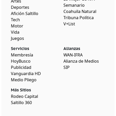
Artes
Semanario
Deportes
Coahuila Natural
Afición Saltillo
Tribuna Política
Tech
V+List
Motor
Vida
Juegos
Servicios
Alianzas
Membresía
WAN-IFRA
HoyBusco
Alianza de Medios
Publicidad
SIP
Vanguardia HD
Medio Pliego
Más Sitios
Rodeo Capital
Saltillo 360