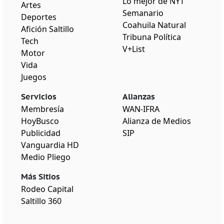
Lo mejor de NYT
Artes
Semanario
Deportes
Coahuila Natural
Afición Saltillo
Tribuna Política
Tech
V+List
Motor
Vida
Juegos
Servicios
Alianzas
Membresía
WAN-IFRA
HoyBusco
Alianza de Medios
Publicidad
SIP
Vanguardia HD
Medio Pliego
Más Sitios
Rodeo Capital
Saltillo 360