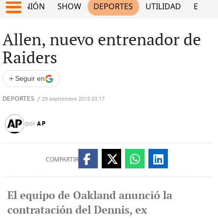
OPINIÓN
SHOW
DEPORTES
UTILIDAD
ECON
Allen, nuevo entrenador de
Raiders
+
Seguir en
DEPORTES
/
29 septiembre 2015 03:17
AP
por
COMPARTIR
El equipo de Oakland anunció la
contratación del Dennis, ex