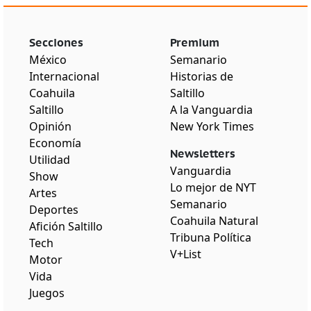
Secciones
Premium
México
Semanario
Internacional
Historias de
Coahuila
Saltillo
Saltillo
A la Vanguardia
Opinión
New York Times
Economía
Newsletters
Utilidad
Vanguardia
Show
Lo mejor de NYT
Artes
Semanario
Deportes
Coahuila Natural
Afición Saltillo
Tribuna Política
Tech
V+List
Motor
Vida
Juegos