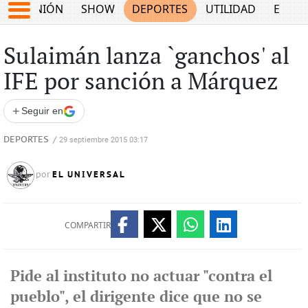
OPINIÓN
SHOW
DEPORTES
UTILIDAD
ECON
Sulaimán lanza `ganchos' al
IFE por sanción a Márquez
+
Seguir en
DEPORTES
/
29 septiembre 2015 03:17
EL UNIVERSAL
por
COMPARTIR
Pide al instituto no actuar "contra el
pueblo", el dirigente dice que no se