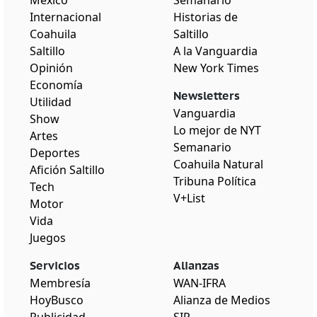
Internacional
Historias de
Coahuila
Saltillo
Saltillo
A la Vanguardia
Opinión
New York Times
Economía
Newsletters
Utilidad
Vanguardia
Show
Lo mejor de NYT
Artes
Semanario
Deportes
Coahuila Natural
Afición Saltillo
Tribuna Política
Tech
V+List
Motor
Vida
Juegos
Servicios
Alianzas
Membresía
WAN-IFRA
HoyBusco
Alianza de Medios
Publicidad
SIP