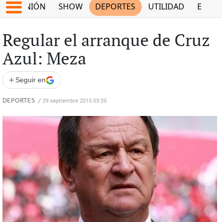
OPINIÓN
SHOW
DEPORTES
UTILIDAD
ECON
Regular el arranque de Cruz
Azul: Meza
+
Seguir en
DEPORTES
/
29 septiembre 2015 03:35