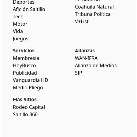
Deportes
Coahuila Natural
Afición Saltillo
Tribuna Política
Tech
V+List
Motor
Vida
Juegos
Servicios
Alianzas
Membresía
WAN-IFRA
HoyBusco
Alianza de Medios
Publicidad
SIP
Vanguardia HD
Medio Pliego
Más Sitios
Rodeo Capital
Saltillo 360