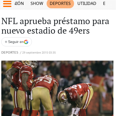
OPINIÓN
SHOW
DEPORTES
UTILIDAD
ECON
NFL aprueba préstamo para
nuevo estadio de 49ers
+
Seguir en
DEPORTES
/
29 septiembre 2015 03:35