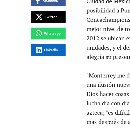
Ciudad de México
Facebook
posibilidad a Pum
Twitter
Concachampions, 
mejor nivel de t
Whatsapp
2012 se ubican e
unidades, y el d
Linkedin
alegría su prese
"Monterrey me di
una ilusión nuev
Dios hacer cosas
lucha día con dí
azteca; "es difíci
mas después de a